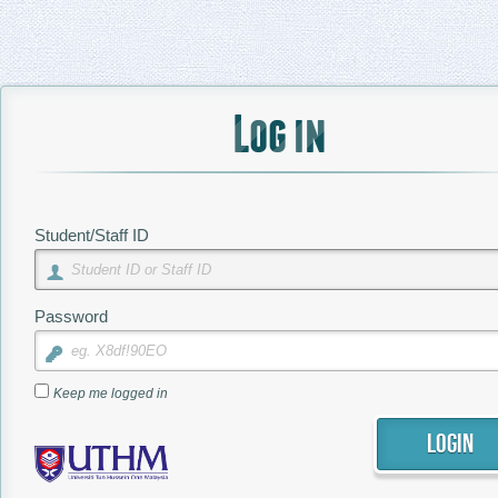
Log in
Pelajar
Staff
Student/Staff ID
Staff ID / Matrik
Password
Nama Pengguna
Keep me logged in
Nama Penuh
Login