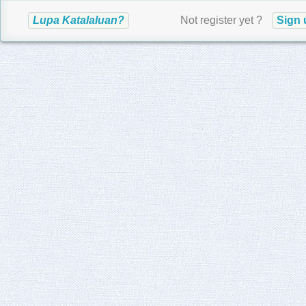
Emel
Lupa Katalaluan?
Not register yet ?
Sign 
Katalaluan
Pengesahan Katalaluan
Sign up
Go and log